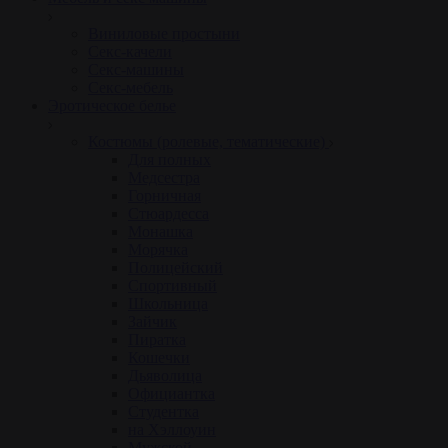
Виниловые простыни
Секс-качели
Секс-машины
Секс-мебель
Эротическое белье
Костюмы (ролевые, тематические)
Для полных
Медсестра
Горничная
Стюардесса
Монашка
Морячка
Полицейский
Спортивный
Школьница
Зайчик
Пиратка
Кошечки
Дьяволица
Официантка
Студентка
на Хэллоуин
Мужской