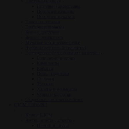
Портупеи и сбруи
Гартеры и аксессуары
Портупеи женские
Портупеи мужские
Пояса и подвязки
Эротические маски
Белье с доступом
Белье с ремешками
Мужское эротическое белье
Чулки на все тело (кэтсьюиты)
Эротическое белье больших размеров
Боди, комбинезоны
Комплекты
Корсеты
Пояса, подвязки
Сорочки
Трусики
Халаты и пеньюары
Чулки и колготки
Свадебное эротическое белье
БДСМ ТОВАРЫ
Кляпы БДСМ
Кнуты, плётки, хлысты
Плетки и кнуты