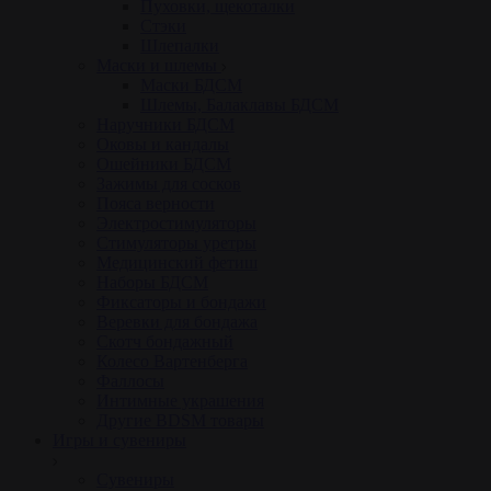
Пуховки, щекоталки
Стэки
Шлепалки
Маски и шлемы
Маски БДСМ
Шлемы, Балаклавы БДСМ
Наручники БДСМ
Оковы и кандалы
Ошейники БДСМ
Зажимы для сосков
Пояса верности
Электростимуляторы
Стимуляторы уретры
Медицинский фетиш
Наборы БДСМ
Фиксаторы и бондажи
Веревки для бондажа
Скотч бондажный
Колесо Вартенберга
Фаллосы
Интимные украшения
Другие BDSM товары
Игры и сувениры
Сувениры