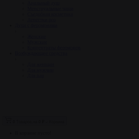
Анальный душ
Менструальные чаши
Съедобная косметика
Лепестки роз
Духи с феромонами
Женские
Мужские
Концентраты феромонов
Возбуждающие средства
Для женщин
Для мужчин
Для пар
0
Tоваров,
на
0 ₽
Корзина
В корзине пусто!