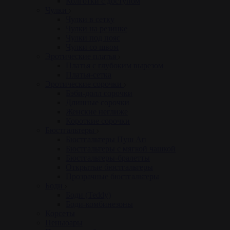
Колготки с доступом
Чулки
Чулки в сетку
Чулки на резинке
Чулки под пояс
Чулки со швом
Эротические платья
Платья с глубоким вырезом
Платья-сетка
Эротические сорочки
Бэби-долл сорочки
Длинные сорочки
Женские неглиже
Короткие сорочки
Бюстгальтеры
Бюстгальтеры Пуш Ап
Бюстгальтеры с мягкой чашкой
Бюстгальтеры-бралетты
Открытые бюстгальтеры
Прозрачные бюстгальтеры
Боди
Боди (Teddy)
Боди-комбинезоны
Корсеты
Пеньюары